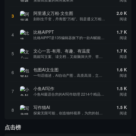
阿里通义万相-文生图
2.0 K
3
刻削生千变，丹青图“万相”。我是通义万相，一个不断进化的AI绘画创作模型
阅读
比格AIPPT
1.7 K
4
比格AIPPT是135编辑器旗下的一款AI赋能的颠覆性在线制作PPT的网站，用户只需输入所需的PPT主题，AI就能够一键生成内容大纲并辅助完成PPT的设计制作。这款工具的核心功能不仅限于自动生成大纲，还包括AI文字润色和AI文生图等多种智能...
阅读
文心一言-有用、有趣、有温度
1.7 K
5
既能写文案、读文档，又能脑洞大开、答疑解惑，还能倾听你的故事、感受你的心声。快来和我对话吧！ 文心一言可以做什么？ 与人对话互动，回答问题，协助创作，高效便捷地帮助人们获取信息、知识和灵感。 写一篇太空旅行的市场分析报告 帮我画一枝晶莹剔透...
阅读
包图AI文生图
1.6 K
6
一句话描述，AI自动产图，高质高清，立即下载
阅读
小鱼AI写作
1.5 K
7
小鱼AI最适合您的AI写作助理 2214个精品AI写作模板，满足不同场景使用。0基础1分钟轻松写作，获得源源不断的写作灵感，让思想充分表达!
阅读
写作猫AI
1.5 K
8
探索无限可能，创造独特视界，为您的创意火花注入智能之力!
阅读
点击榜