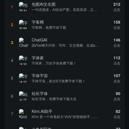
包图AI文生图
212
1
一句话描述，AI自动产图，高质高清，立即下载
点击
字客网
158
2
字客网，免费字体下载
点击
ChatGAI
146
3
国内ai聊天问答、写作、文生视频、生成ppt、ai绘画于一体的网站
点击
字体家
112
4
字体家，万款字体免费下载！
点击
字体宇宙
107
5
字体宇宙，超过6万免费字体下载！
点击
站长字体
90
6
站长字体，免费字体下载大全
点击
Kimi.AI助手
82
7
Kimi 是一个有着超大“内存”的智能助手，,AI聊天,AI创作,国内大模型公司
点击