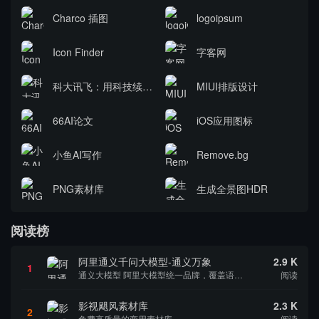
Charco 插图
logoipsum
Icon Finder
字客网
科大讯飞：用科技续写“AI+”与重庆的故事
MIUI排版设计
66AI论文
iOS应用图标
小鱼AI写作
Remove.bg
PNG素材库
生成全景图HDR
阅读榜
阿里通义千问大模型-通义万象
2.9 K
1
通义大模型 阿里大模型统一品牌，覆盖语言、听觉、多模态等领域 致力于实现接近人类智慧的通用智能，让AI从“单一感官”到“五官全开” 通义千问 体验通义千问大模型能力，一起探索广袤的语言边界 通义万象 我擅长将奇思妙想变成图画 通义听悟 万语...
阅读
影视飓风素材库
2.3 K
2
免费高质量的商用素材库
阅读