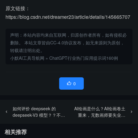
原文链接：
https://blog.csdn.net/dreamer23/article/details/145665707
声明：本站内容均来自互联网，归原创作者所有，如有侵权必
删除。 本站文章皆由CC-4.0协议发布，如无来源则为原创，
转载请注明出处。
小默AI工具导航网
»
ChatGPT行业热门应用提示词160例
0

如何评价 deepseek 的
AI绘画是什么？AI绘画卷土
deepseek-V3 模型？？不妨
重来，无数画师要失业了
来使用这些提示词测试一下
吗？
相关推荐