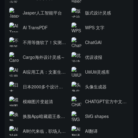
Jasper人工智能平台
版式设计灵感
AI TransPDF
WPS 文字
不用等微软了！实测：全线接入AI的WPS，做PPT就是一句话的事
ChatGAI
Cargo海外设计灵感～
优设读报
AI应用工具：文案生成，代码生成，翻译
UiiiUiii灵感库
日本2000多个设计网站
头像生成器
模糊图片变超清
CHATGPT官方中文对话入口，免换IP极速体验版本！
换脸App暗藏霸王条款 有趣之余也需警惕刷脸安全
SVG shapes
AI时代来临，职场人该如何应对？
AI翻译