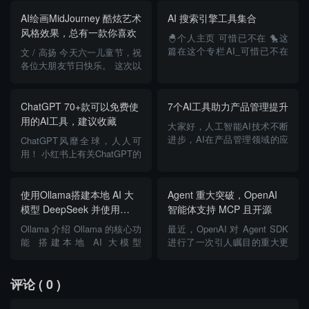
AI绘画MidJourney 酷炫艺术
AI 搜索引擎工具集合
风格效果，总有一款你喜欢
🐣个人主页 可惜已不在 🐤这
篇在这个专栏AI_可惜已不在
文 / 高扬 今天六一儿童节，祝
的博客-CSDN博客 🐥有用的话
各位大朋友节日快乐。 这次以
就留下一个三连吧😼 目录 前
儿童为主题，看看MidJourney
言 AI 搜索引擎 前言 在信息爆
的绘画风格，在这里，我使用
炸的时代，A...
的默认V5.1版本。 图画场景是
ChatGPT 70+款可以免费使
7个AI工具助力产品管理提升
一个男孩和一个女孩在田野玩
用的AI工具，建议收藏
大家好，人工智能AI技术不断
耍&...
进步，AI在产品管理领域的应
ChatGPT风靡全球，人人可
用也日益广泛。AI以辅助者的
用！ 小红书上有关ChatGPT的
角色助力提升产品优化流程的
笔记已有10w+篇，相关话题浏
效率，同时激发创新，是不可
览量也达到了1.12亿次。其中
或缺的强大伙伴。本文将介绍
讨论最为热烈的，要数
使用Ollama搭建本地 AI 大
Agent 重大突破，OpenAI
七个AI工具ÿ...
“ChatGPT使用教程”。&#...
模型 DeepSeek 并使用
智能体支持 MCP 且开源
Web 界面调用
Ollama 介绍 Ollama 的核心功
最近，OpenAI 对 Agent SDK
能 搭建本地 AI 大模型
进行了一次引人瞩目的重大更
DeepSeek 并使用 Web 界面
新：正式支持了 MCP（Model
调用 前提条件 步骤 1：安装
Context Protocol）服务，并开
Ollama 步骤 2：下载并运行
放了相关代码。开源地...
评论
( 0 )
DeepSeek 模型 步骤 3&#...