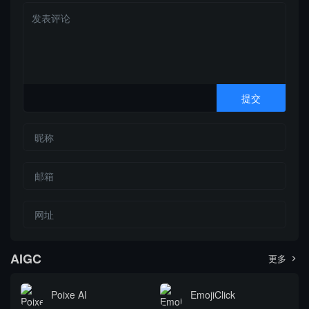
AIGC
更多

Poixe AI
EmojiClick