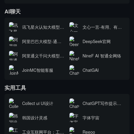
AI聊天
讯飞星火认知大模型—一触即发，我是你的灵感引擎
文心一言-有用、有趣、有温度
阿里巴巴大模型-通义千问
DeepSeek官网
阿里通义千问大模型-通义万象
NineF AI 智通全网络
JoinMC智能客服
ChatGAI
实用工具
Collect ui UI设计
ChatGPT写作提示词指令大全
韩国设计灵感
字体宇宙
工业互联网平台：工业AI发展绝佳土壤，市场空间超万亿︱未来产业调研笔记
Reeoo