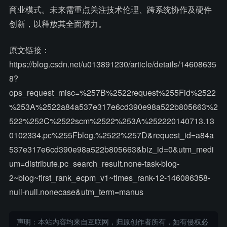
商业模式。未来需重点关注技术伦理、跨系统协作及硬件
创新，以释放其全面潜力。
原文链接：
https://blog.csdn.net/u013891230/article/details/14608635
8?
ops_request_misc=%257B%2522request%255Fid%2522
%253A%2522a84a537e317e6cd390e98a522b805663%2
522%252C%2522scm%2522%253A%252220140713.13
0102334.pc%255Fblog.%2522%257D&request_id=a84a
537e317e6cd390e98a522b805663&biz_id=0&utm_medi
um=distribute.pc_search_result.none-task-blog-
2~blog~first_rank_ecpm_v1~times_rank-12-146086358-
null-null.nonecase&utm_term=manus
声明：本站内容均来自互联网，归原创作者所有，如有侵权必