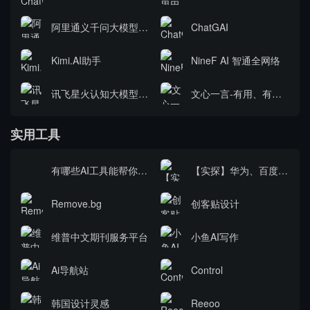
阿里通义千问大模型-通义万象
ChatGAI
Kimi.AI助手
NineF AI 智通全网络
讯飞星火认知大模型—一触即发，我是你的灵感引擎
文心一言-有用、有趣、有温度
实用工具
有哪些AI工具能帮你更高效地完成工作？
【实探】华为、百度、腾讯集结！2023世界人工智能大会“镇馆之宝”都有哪些亮点
Remove.bg
创客贴设计
维普中文期刊服务平台
小鱼AI写作
Ai导航站
Control
韩国设计灵感
Reeoo