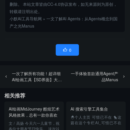
删除。 本站文章皆由CC-4.0协议发布，如无来源则为原创，
转载请注明出处。
小默AI工具导航网
»
一文了解AI Agents：从Agents概念到国
产之光Manus
0

一次了解所有功能！超详细
一手体验首款通用Agent产
AI绘画工具【SD界面】大揭
品Manus
秘！带你快速上手史上最强
的AI艺术创作平台
相关推荐
StableDiffusion！
AI绘画MidJourney 酷炫艺术
AI 搜索引擎工具集合
风格效果，总有一款你喜欢
🐣个人主页 可惜已不在 🐤这
篇在这个专栏AI_可惜已不在
文 / 高扬 今天六一儿童节，祝
的博客-CSDN博客 🐥有用的话
各位大朋友节日快乐。 这次以