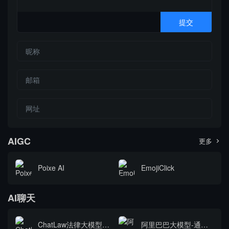
AIGC
更多

Poixe AI
EmojiClick
AI聊天
ChatLaw法律大模型-但愿世间不纷争，何惜法典卷生尘
阿里巴巴大模型-通义千问