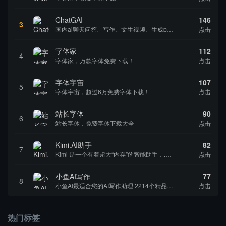
ChatGAI
146
3
国内ai聊天问答、写作、文生视频、生成ppt、ai绘画于一体的网站
点击
字体家
112
4
字体家，万款字体免费下载！
点击
字体宇宙
107
5
字体宇宙，超过6万免费字体下载！
点击
站长字体
90
6
站长字体，免费字体下载大全
点击
Kimi.AI助手
82
7
Kimi 是一个有着超大“内存”的智能助手，,AI聊天,AI创作,国内大模型公司
点击
小鱼AI写作
77
8
小鱼AI最适合您的AI写作助理 2214个精品AI写作模板，满足不同场景使用。0基础1分钟轻松写作，获得源源不断的写作灵感，让思想充分表达!
点击
热门标签