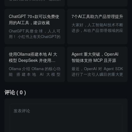
就留下一个三连吧😼 目录 前
儿童为主题，看看MidJourney
言 AI 搜索引擎 前言 在信息爆
的绘画风格，在这里，我使用
炸的时代，A...
的默认V5.1版本。 图画场景是
ChatGPT 70+款可以免费使
7个AI工具助力产品管理提升
一个男孩和一个女孩在田野玩
用的AI工具，建议收藏
大家好，人工智能AI技术不断
耍&...
进步，AI在产品管理领域的应
ChatGPT风靡全球，人人可
用也日益广泛。AI以辅助者的
用！ 小红书上有关ChatGPT的
角色助力提升产品优化流程的
笔记已有10w+篇，相关话题浏
效率，同时激发创新，是不可
览量也达到了1.12亿次。其中
或缺的强大伙伴。本文将介绍
讨论最为热烈的，要数
使用Ollama搭建本地 AI 大
Agent 重大突破，OpenAI
七个AI工具ÿ...
“ChatGPT使用教程”。&#...
模型 DeepSeek 并使用
智能体支持 MCP 且开源
Web 界面调用
Ollama 介绍 Ollama 的核心功
最近，OpenAI 对 Agent SDK
能 搭建本地 AI 大模型
进行了一次引人瞩目的重大更
DeepSeek 并使用 Web 界面
新：正式支持了 MCP（Model
调用 前提条件 步骤 1：安装
Context Protocol）服务，并开
Ollama 步骤 2：下载并运行
放了相关代码。开源地...
评论
( 0 )
DeepSeek 模型 步骤 3&#...