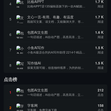
比格AIPPT
1.7 K
4
比格AIPPT是135编辑器旗下的一款AI赋能的颠覆性在线制作PPT的网站，用户只需输入所需的PPT主题，AI就能够一键生成内容大纲并辅助完成PPT的设计制作。这款工具的核心功能不仅限于自动生成大纲，还包括AI文字润色和AI文生图等多种智能...
阅读
文心一言-有用、有趣、有温度
1.7 K
5
既能写文案、读文档，又能脑洞大开、答疑解惑，还能倾听你的故事、感受你的心声。快来和我对话吧！ 文心一言可以做什么？ 与人对话互动，回答问题，协助创作，高效便捷地帮助人们获取信息、知识和灵感。 写一篇太空旅行的市场分析报告 帮我画一枝晶莹剔透...
阅读
包图AI文生图
1.6 K
6
一句话描述，AI自动产图，高质高清，立即下载
阅读
小鱼AI写作
1.5 K
7
小鱼AI最适合您的AI写作助理 2214个精品AI写作模板，满足不同场景使用。0基础1分钟轻松写作，获得源源不断的写作灵感，让思想充分表达!
阅读
写作猫AI
1.5 K
8
探索无限可能，创造独特视界，为您的创意火花注入智能之力!
阅读
点击榜
包图AI文生图
212
1
一句话描述，AI自动产图，高质高清，立即下载
点击
字客网
158
2
字客网，免费字体下载
点击