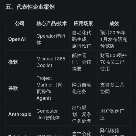
五、代表性企业案例
公司
核心产品/技术
应用场景
成效
自动化代
预计2025年
Operator智能
OpenAI
码生成、
1月发布研究
体
旅行预订
预览版
邮件管
财富500强中
Microsoft 365
微软
理、会议
70%员工已
Copilot
摘要
使用
Project
Mariner（网
网页自动
支持多工具
谷歌
页操作
化任务
协同
Agent）
出行规
Computer
用户案例广
Anthropic
划、复杂
Use智能体
泛
任务处理
降低碳排
去中心化