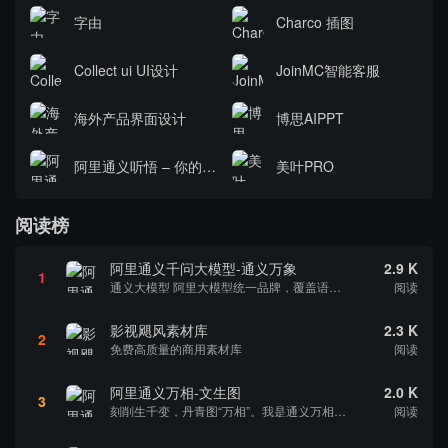
字由
Charco 插图
Collect ui UI设计
JoinMC智能客服
海外产品界面设计
博思AIPPT
阿里通义听悟 – 你的工作学习AI助手
美叶PRO
阅读榜
阿里通义千问大模型-通义万象
2.9 K
1
通义大模型 阿里大模型统一品牌，覆盖语言、听觉、多模态等领域 致力于实现接近人类智慧的通用智能，让AI从“单一感官”到“五官全开” 通义千问 体验通义千问大模型能力，一起探索广袤的语言边界 通义万象 我擅长将奇思妙想变成图画 通义听悟 万语...
阅读
影视飓风素材库
2.3 K
2
免费高质量的商用素材库
阅读
阿里通义万相-文生图
2.0 K
3
刻削生千变，丹青图“万相”。我是通义万相，一个不断进化的AI绘画创作模型
阅读